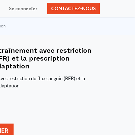
Se connecter
CONTACTEZ-NOUS
tion
traînement avec restriction
R) et la prescription
daptation
ec restriction du flux sanguin (BFR) et la
adaptation
IER