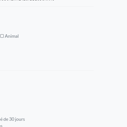
Animal
l
é de 30 jours
es