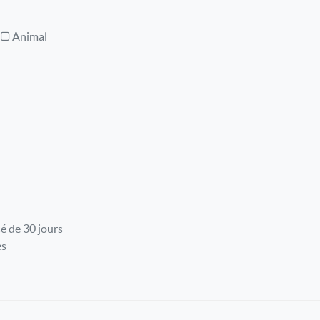
Animal
é de 30 jours
es