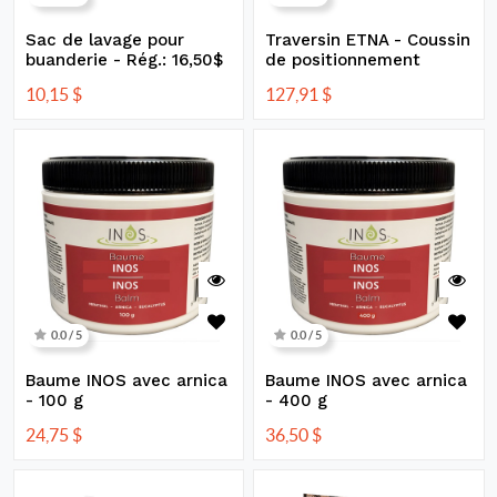
Sac de lavage pour
Traversin ETNA - Coussin
buanderie - Rég.: 16,50$
de positionnement
10,15
$
127,91
$
0.0 / 5
0.0 / 5
Baume INOS avec arnica
Baume INOS avec arnica
- 100 g
- 400 g
24,75
$
36,50
$