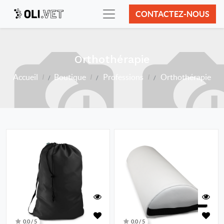
CONTACTEZ-NOUS
Orthothérapie
Accueil
Boutique
Professions
Orthothérapie
0.0 / 5
0.0 / 5