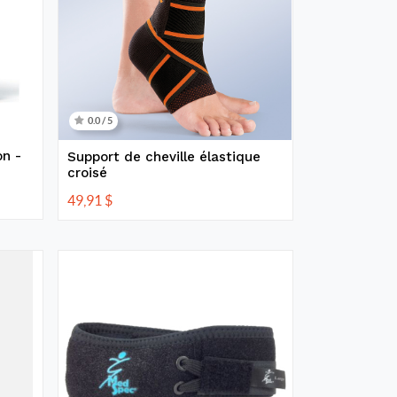
0.0 / 5
n -
Support de cheville élastique
croisé
49,91
$