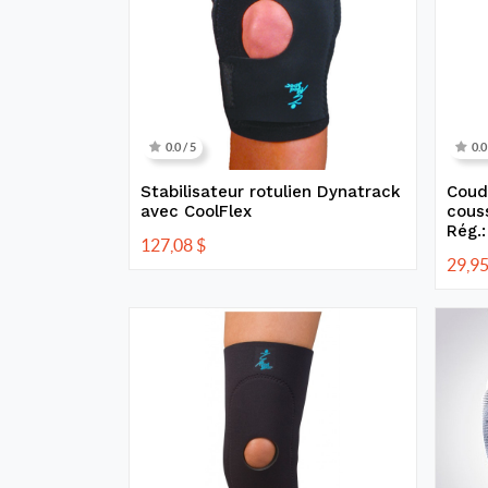
0.0 / 5
0.0
Stabilisateur rotulien Dynatrack
Coud
avec CoolFlex
cous
Rég.:
127,08
$
29,9