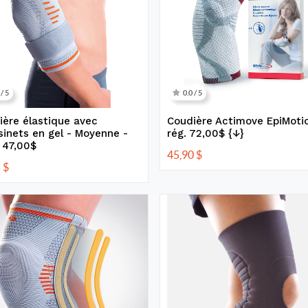
 / 5
0.0 / 5
ière élastique avec
Coudière Actimove EpiMotio
sinets en gel - Moyenne -
rég. 72,00$ {↓}
 47,00$
45,90
$
5
$