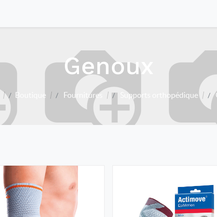
Genoux
Boutique
Fournitures
Supports orthopédique