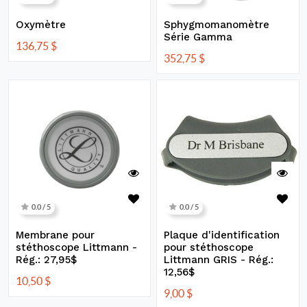
Oxymètre
Sphygmomanomètre
Série Gamma
136,75
$
352,75
$
0.0 / 5
0.0 / 5
Membrane pour
Plaque d'identification
stéthoscope Littmann -
pour stéthoscope
Rég.: 27,95$
Littmann GRIS - Rég.:
12,56$
10,50
$
9,00
$