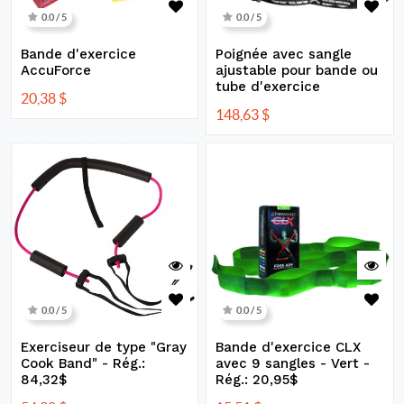
0.0 / 5
0.0 / 5
Bande d'exercice
Poignée avec sangle
AccuForce
ajustable pour bande ou
tube d'exercice
20,38
$
148,63
$
0.0 / 5
0.0 / 5
Exerciseur de type "Gray
Bande d'exercice CLX
Cook Band" - Rég.:
avec 9 sangles - Vert -
84,32$
Rég.: 20,95$