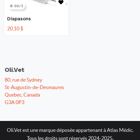
0.0 / 5
Diapasons
20,10
$
Oli.Vet
80, rue de Sydney
St-Augustin-de-Desmaures
Quebec, Canada
G3A 0P3
Oli.Vet est une marque déposée appartenant à Atlas Médic.
Tous les droits sont réservés 2024-2025.