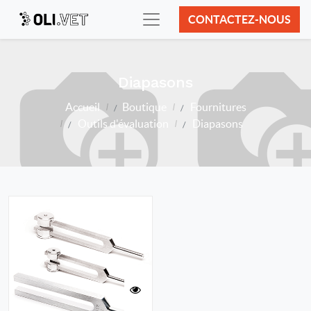
CONTACTEZ-NOUS
Diapasons
Accueil
Boutique
Fournitures
Outils d'évaluation
Diapasons