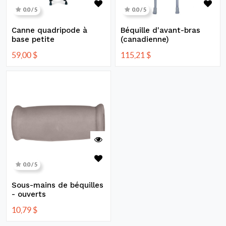
0.0 / 5
0.0 / 5
Canne quadripode à
Béquille d'avant-bras
base petite
(canadienne)
59,00
$
115,21
$
0.0 / 5
Sous-mains de béquilles
- ouverts
10,79
$