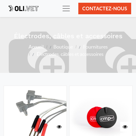
CONTACTEZ-NOUS
Électrodes, câbles et accessoires
Accueil
Boutique
Fournitures
Électrodes, câbles et accessoires