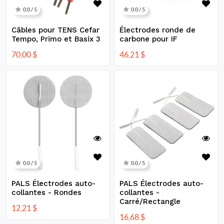
0.0 / 5
0.0 / 5
Câbles pour TENS Cefar
Électrodes ronde de
Tempo, Primo et Basix 3
carbone pour IF
70,00
$
46,21
$
0.0 / 5
0.0 / 5
PALS Électrodes auto-
PALS Électrodes auto-
collantes - Rondes
collantes -
Carré/Rectangle
12,21
$
16,68
$