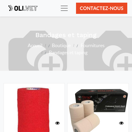
CONTACTEZ-NOUS
Bandages et taping
Accueil
Boutique
Fournitures
Bandages et taping