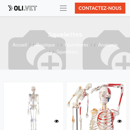
CONTACTEZ-NOUS
Squelettes
Accueil
Boutique
Fournitures
Anatomie
Squelettes