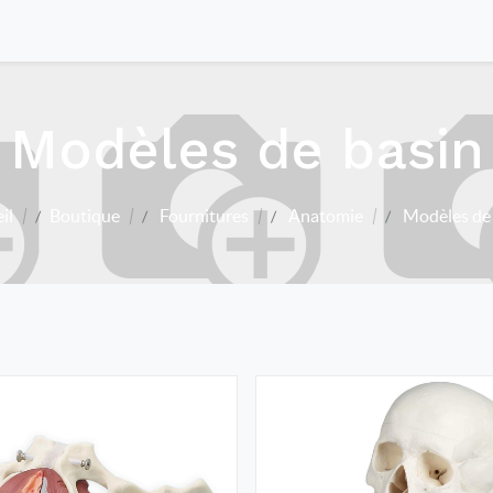
Modèles de basin
il
Boutique
Fournitures
Anatomie
Modèles de