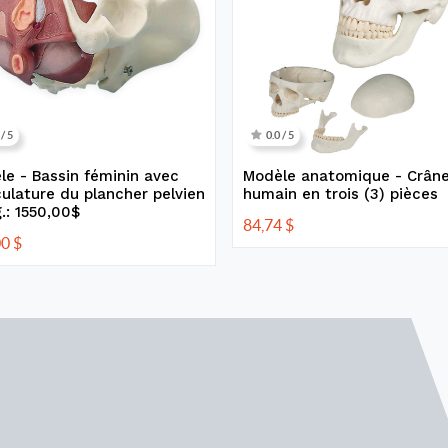
 / 5
0.0 / 5
le - Bassin féminin avec
Modèle anatomique - Crân
ulature du plancher pelvien
humain en trois (3) pièces
.: 1550,00$
84,74
$
00
$