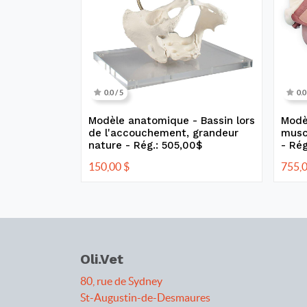
0.0 / 5
0.0
Modèle anatomique - Bassin lors
Modè
de l'accouchement, grandeur
musc
nature - Rég.: 505,00$
- Rég
150,00
$
755,
Oli.Vet
80, rue de Sydney
St-Augustin-de-Desmaures