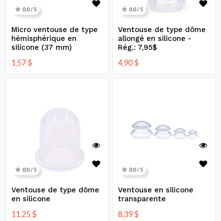
0.0 / 5
0.0 / 5
Micro ventouse de type
Ventouse de type dôme
hémisphérique en
allongé en silicone -
silicone (37 mm)
Rég.: 7,95$
1,57
$
4,90
$
0.0 / 5
0.0 / 5
Ventouse de type dôme
Ventouse en silicone
en silicone
transparente
11,25
$
8,39
$