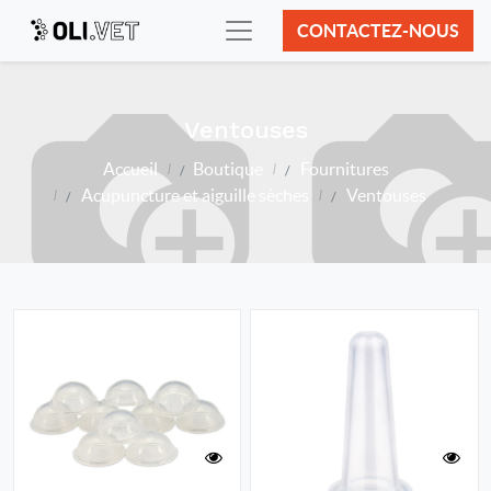
CONTACTEZ-NOUS
Ventouses
Accueil
Boutique
Fournitures
Acupuncture et aiguille sèches
Ventouses