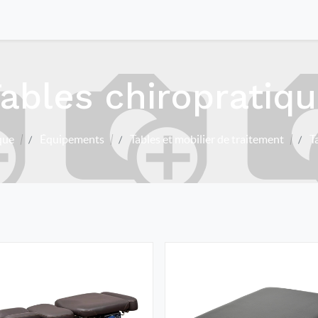
ables chiropratiq
que
Équipements
Tables et mobilier de traitement
T