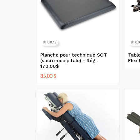
0.0 / 5
0.0
Planche pour technique SOT
Table
(sacro-occipitale) - Rég.:
Flex
170,00$
85,00
$