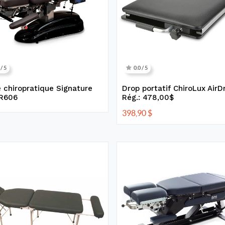
 / 5
0.0 / 5
 chiropratique Signature
Drop portatif ChiroLux AirD
 R606
Rég.: 478,00$
398,90
$