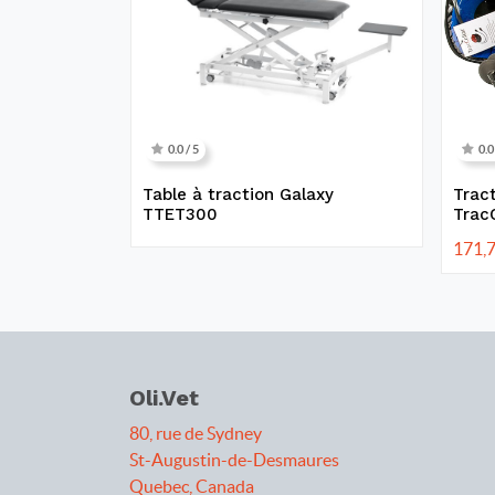
0.0 / 5
0.0
Table à traction Galaxy
Tract
TTET300
TracC
171,
Oli.Vet
80, rue de Sydney
St-Augustin-de-Desmaures
Quebec, Canada