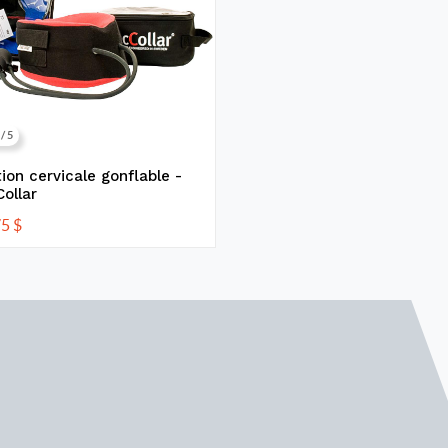
 / 5
ion cervicale gonflable -
ollar
75
$