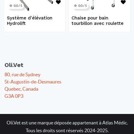
0.0 / 5
0.0 / 5
Système d'élévation
Chaise pour bain
Hydrolift
tourbillon avec roulette
Oli.Vet
80, rue de Sydney
St-Augustin-de-Desmaures
Quebec, Canada
G3A 0P3
Oli.Vet est une marque déposée appartenant à Atlas Médic.
Tous les droits sont réservés 2024-2025.