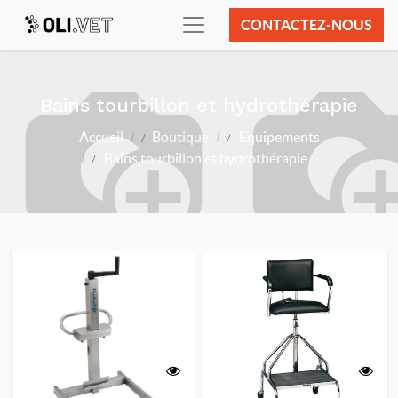
CONTACTEZ-NOUS
Bains tourbillon et hydrothérapie
Accueil
Boutique
Équipements
Bains tourbillon et hydrothérapie