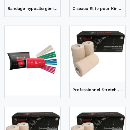
Bandage hypoallergénique Fixit Professional - Rég.: 2" à 6,72$ et 3" à 11,55$
Ciseaux Elite pour Kinesiology Tape
Coupe-ruban de kinésiologie Strapit
Professionnel Stretch Band Red Line - 10 cm (4") - Unitaire