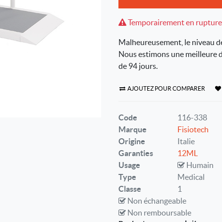
Temporairement en rupture
Malheureusement, le niveau de 
Nous estimons une meilleure di
de 94 jours.
AJOUTEZ POUR COMPARER
Code
116-338
Marque
Fisiotech
Origine
Italie
Garanties
12ML
Usage
Humain
Type
Medical
Classe
1
Non échangeable
Non remboursable