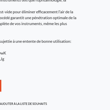
s instruments tels que l’ophtalmologie, la
st-vide pour éliminer efficacement l'air de la
rocédé garantit une pénétration optimale de la
mplète de vos instruments, même les plus
ssujettie à une entente de bonne utilisation:
/DwK
fUg
AJOUTER À LA LISTE DE SOUHAITS