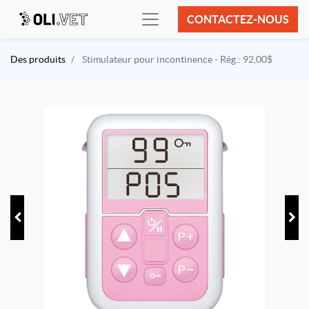
CONTACTEZ-NOUS
Des produits
Stimulateur pour incontinence - Rég.: 92,00$