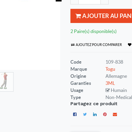
AJOUTER AU PAN
2 Paire(s) disponible(s)
AJOUTEZ POUR COMPARER
Code
109-838
Marque
Togu
Origine
Allemagne
Garanties
3ML
Usage
Humain
Type
Non-Medica
Partagez ce produit