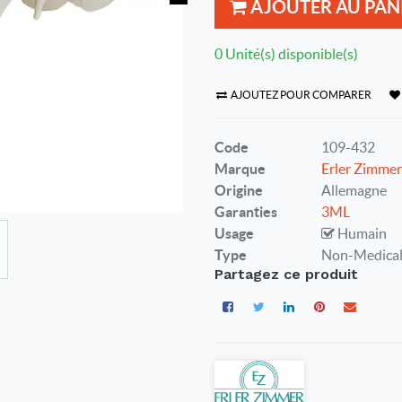
AJOUTER AU PAN
0 Unité(s) disponible(s)
AJOUTEZ POUR COMPARER
Code
109-432
Marque
Erler Zimmer
Origine
Allemagne
Garanties
3ML
Usage
Humain
Type
Non-Medica
Partagez ce produit