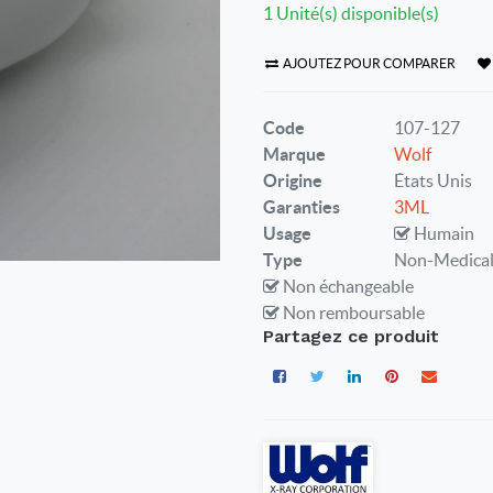
1 Unité(s) disponible(s)
AJOUTEZ POUR COMPARER
Code
107-127
Marque
Wolf
Origine
États Unis
Garanties
3ML
Usage
Humain
Type
Non-Medica
Non échangeable
Non remboursable
Partagez ce produit