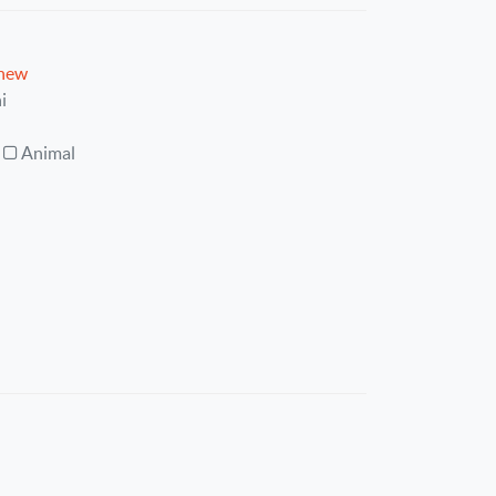
phew
i
Animal