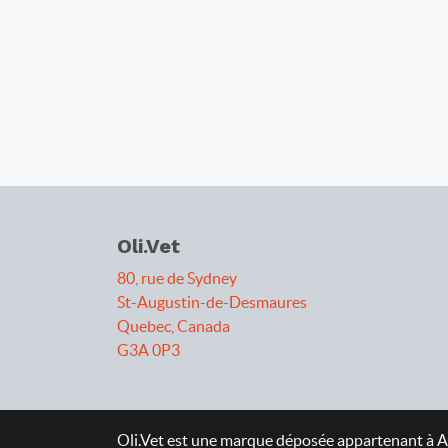
Oli.Vet
80, rue de Sydney
St-Augustin-de-Desmaures
Quebec, Canada
G3A 0P3
Oli.Vet est une marque déposée appartenant à At