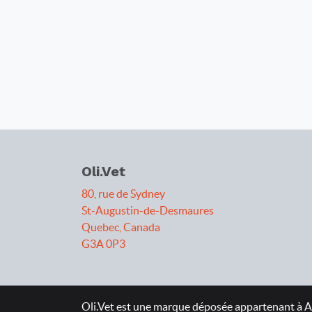
Oli.Vet
80, rue de Sydney
St-Augustin-de-Desmaures
Quebec, Canada
G3A 0P3
Oli.Vet est une marque déposée appartenant à At