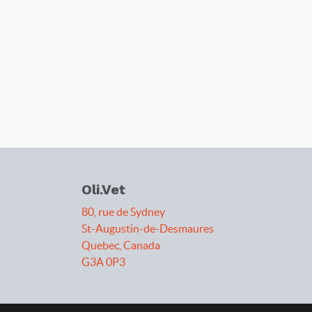
Oli.Vet
80, rue de Sydney
St-Augustin-de-Desmaures
Quebec, Canada
G3A 0P3